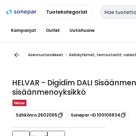
Siirry
Siirry
navigointiin
sisältöön
Tuotekategoriat
Haku
Kampanjat
Outlet
Uutishuone
Asennustarvikkeet
Kellokytkimet, termostaatit, valai
HELVAR - Digidim DALI Sisäänmen
sisäänmenoyksikkö
Kopioi
Kopioi
Sähkönro 2602065
Sonepar-ID 100106834