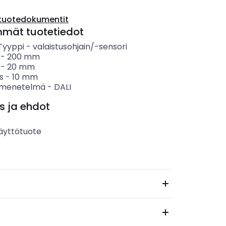
tuotedokumentit
mmät tuotetiedot
 Tyyppi
-
valaistusohjain/-sensori
-
200
mm
-
20
mm
s
-
10
mm
smenetelmä
-
DALI
s ja ehdot
äyttötuote