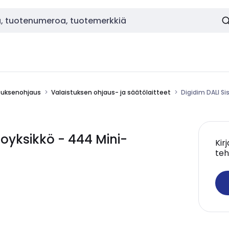
stuksenohjaus
Valaistuksen ohjaus- ja säätölaitteet
Digidim DALI S
oyksikkö - 444 Mini-
Kir
teh