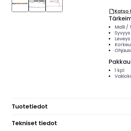
Katso 
Tärkei
Malli /
Syvyys
Leveys
Korkeu
Ohjau
Pakkau
1
kpl
Vakiok
Tuotetiedot
Tekniset tiedot