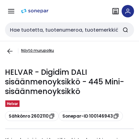
Siirry
Siirry
navigointiin
sisältöön
Haku
Näytä murupolku
HELVAR - Digidim DALI
sisäänmenoyksikkö - 445 Mini-
sisäänmenoyksikkö
Kopioi
Kopioi
Sähkönro 2602110
Sonepar-ID 100146943