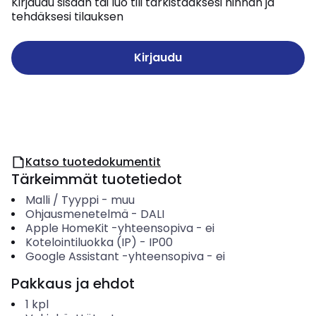
Kirjaudu sisään tai luo tili tarkistaaksesi hinnan ja
tehdäksesi tilauksen
Kirjaudu
Katso tuotedokumentit
Tärkeimmät tuotetiedot
Malli / Tyyppi
-
muu
Ohjausmenetelmä
-
DALI
Apple HomeKit -yhteensopiva
-
ei
Kotelointiluokka (IP)
-
IP00
Google Assistant -yhteensopiva
-
ei
Pakkaus ja ehdot
1
kpl