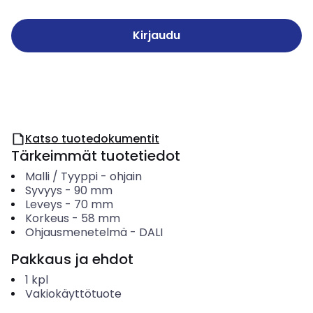
Kirjaudu
Katso tuotedokumentit
Tärkeimmät tuotetiedot
Malli / Tyyppi
-
ohjain
Syvyys
-
90
mm
Leveys
-
70
mm
Korkeus
-
58
mm
Ohjausmenetelmä
-
DALI
Pakkaus ja ehdot
1
kpl
Vakiokäyttötuote