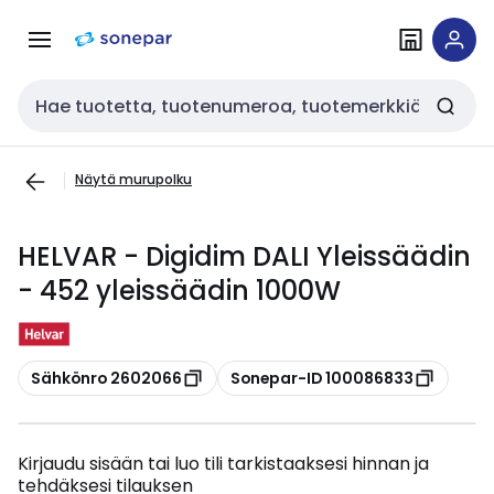
Siirry
Siirry
navigointiin
sisältöön
Haku
Näytä murupolku
HELVAR - Digidim DALI Yleissäädin
- 452 yleissäädin 1000W
Kopioi
Kopioi
Sähkönro 2602066
Sonepar-ID 100086833
Kirjaudu sisään tai luo tili tarkistaaksesi hinnan ja
tehdäksesi tilauksen