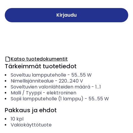
Kirjaudu
Katso tuotedokumentit
Tärkeimmät tuotetiedot
Soveltuu lampputeholle
-
55...55
W
Nimellisjännitealue
-
220...240
V
Soveltuvien valonlähteiden määrä
-
1...1
Malli / Tyyppi
-
elektroninen
Sopii lampputeholle (1 lamppu)
-
55...55
W
Pakkaus ja ehdot
10
kpl
Vakiokäyttötuote