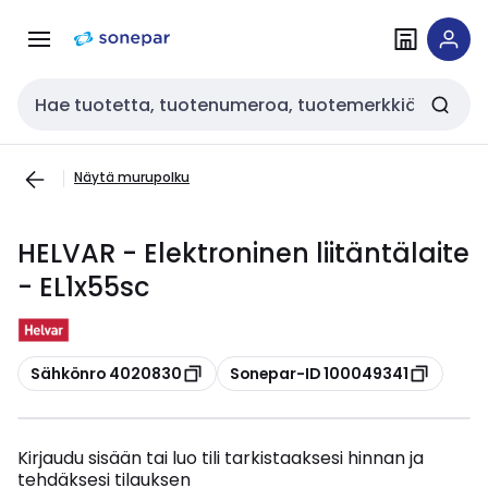
Siirry
Siirry
navigointiin
sisältöön
Haku
Näytä murupolku
HELVAR - Elektroninen liitäntälaite
- EL1x55sc
Kopioi
Kopioi
Sähkönro 4020830
Sonepar-ID 100049341
Kirjaudu sisään tai luo tili tarkistaaksesi hinnan ja
tehdäksesi tilauksen