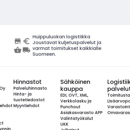
Huippuluokan logistiikka
Joustavat kuljetuspalvelut ja
varmat toimitukset kaikkialle
Suomeen.
Hinnastot
Sähköinen
Logistii
kauppa
palvelu
 Oy
Palveluhinnasto
Hinta- ja
EDI, OVT, XML,
Toimitust
tuotetiedostot
Verkkolasku ja
Lisäarvopa
aehdot
Myyntiehdot
Punchout
Varastoint
Asiakasvarasto APP
Omavaras
Valintatyökalut
ct
UKK
ynnin