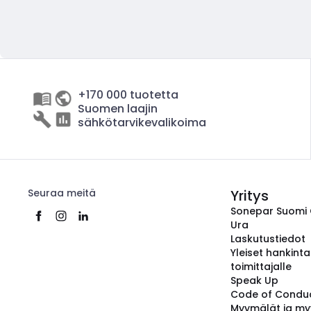
+170 000 tuotetta
Suomen laajin
sähkötarvikevalikoima
Seuraa meitä
Yritys
Sonepar Suomi
Ura
Laskutustiedot
Yleiset hankint
toimittajalle
Speak Up
Code of Condu
Myymälät ja my