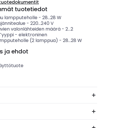
tuotedokumentit
mmät tuotetiedot
uu lampputeholle
-
28...28
W
sjännitealue
-
220...240
V
uvien valonlähteiden määrä
-
2...2
 Tyyppi
-
elektroninen
lampputeholle (2 lamppua)
-
28...28
W
s ja ehdot
äyttötuote