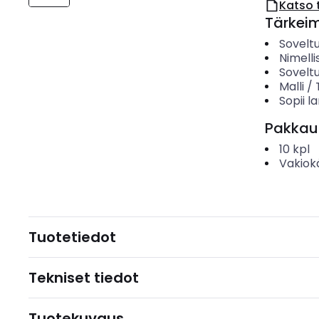
Katso 
Tärkei
Sovelt
Nimelli
Sovelt
Malli /
Sopii 
Pakkau
10
kpl
Vakiok
Tuotetiedot
Tekniset tiedot
Tuotekuvaus