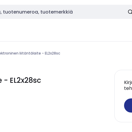
ektroninen liitäntälaite - EL2x28sc
e - EL2x28sc
Kir
teh