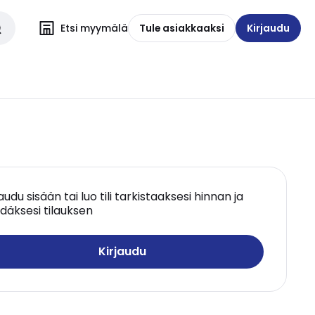
Etsi myymälä
Tule asiakkaaksi
Kirjaudu
jaudu sisään tai luo tili tarkistaaksesi hinnan ja
däksesi tilauksen
Kirjaudu