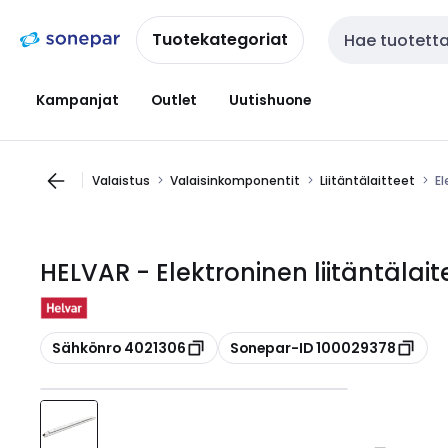
Siirry
Siirry
navigointiin
sisältöön
Tuotekategoriat
Haku
Kampanjat
Outlet
Uutishuone
Valaistus
Valaisinkomponentit
Liitäntälaitteet
El
HELVAR - Elektroninen liitäntälait
Kopioi
Kopioi
Sähkönro 4021306
Sonepar-ID 100029378