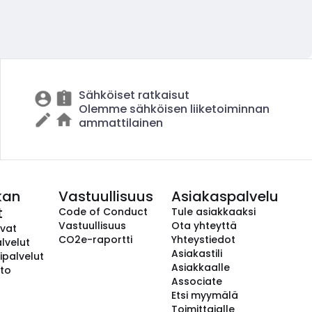
Sähköiset ratkaisut
Olemme sähköisen liiketoiminnan
ammattilainen
kan
Vastuullisuus
Asiakaspalvelu
t
Code of Conduct
Tule asiakkaaksi
Vastuullisuus
Ota yhteyttä
avat
CO2e-raportti
Yhteystiedot
lvelut
Asiakastili
ipalvelut
Asiakkaalle
to
Associate
Etsi myymälä
Toimittajalle