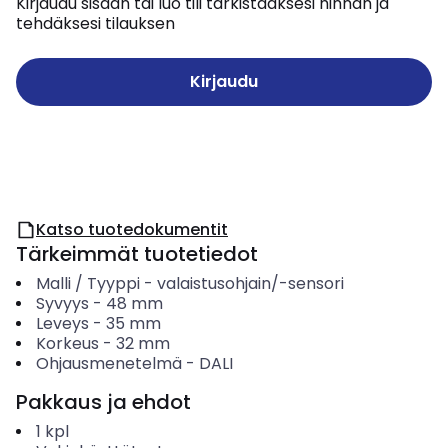
Kirjaudu sisään tai luo tili tarkistaaksesi hinnan ja
tehdäksesi tilauksen
Kirjaudu
Katso tuotedokumentit
Tärkeimmät tuotetiedot
Malli / Tyyppi
-
valaistusohjain/-sensori
Syvyys
-
48
mm
Leveys
-
35
mm
Korkeus
-
32
mm
Ohjausmenetelmä
-
DALI
Pakkaus ja ehdot
1
kpl