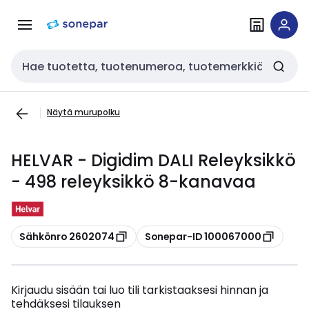
Siirry
Siirry
navigointiin
sisältöön
Haku
Näytä murupolku
HELVAR - Digidim DALI Releyksikkö
- 498 releyksikkö 8-kanavaa
Kopioi
Kopioi
Sähkönro 2602074
Sonepar-ID 100067000
Kirjaudu sisään tai luo tili tarkistaaksesi hinnan ja
tehdäksesi tilauksen