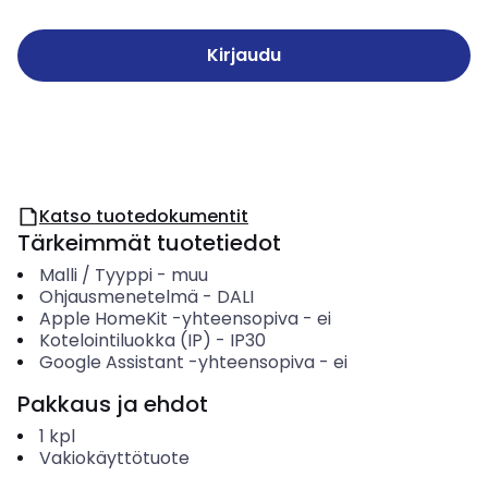
Kirjaudu
Katso tuotedokumentit
Tärkeimmät tuotetiedot
Malli / Tyyppi
-
muu
Ohjausmenetelmä
-
DALI
Apple HomeKit -yhteensopiva
-
ei
Kotelointiluokka (IP)
-
IP30
Google Assistant -yhteensopiva
-
ei
Pakkaus ja ehdot
1
kpl
Vakiokäyttötuote