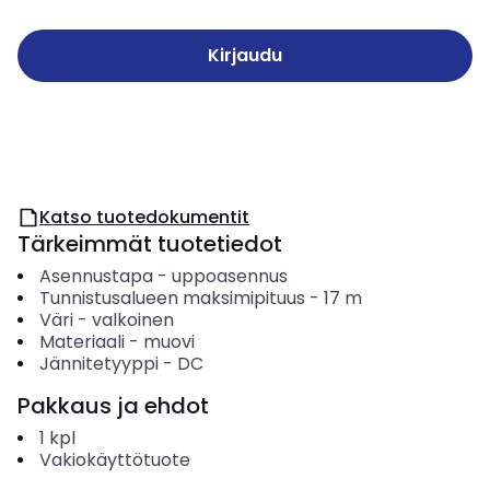
Kirjaudu
Katso tuotedokumentit
Tärkeimmät tuotetiedot
Asennustapa
-
uppoasennus
Tunnistusalueen maksimipituus
-
17
m
Väri
-
valkoinen
Materiaali
-
muovi
Jännitetyyppi
-
DC
Pakkaus ja ehdot
1
kpl
Vakiokäyttötuote