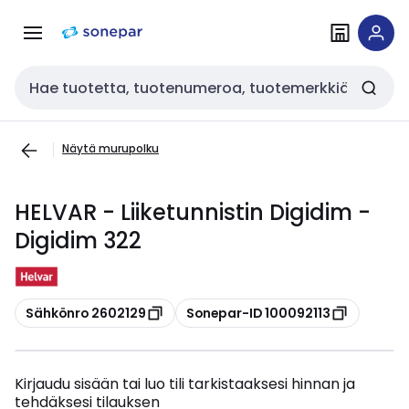
Siirry
Siirry
navigointiin
sisältöön
Haku
Näytä murupolku
HELVAR - Liiketunnistin Digidim -
Digidim 322
Kopioi
Kopioi
Sähkönro 2602129
Sonepar-ID 100092113
Kirjaudu sisään tai luo tili tarkistaaksesi hinnan ja
tehdäksesi tilauksen