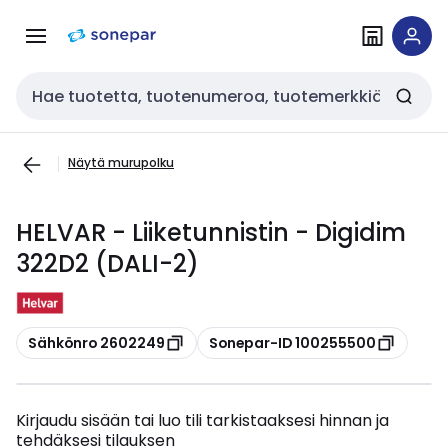
Siirry
Siirry
navigointiin
sisältöön
Haku
Näytä murupolku
HELVAR - Liiketunnistin - Digidim
322D2 (DALI-2)
Kopioi
Kopioi
Sähkönro 2602249
Sonepar-ID 100255500
Kirjaudu sisään tai luo tili tarkistaaksesi hinnan ja
tehdäksesi tilauksen