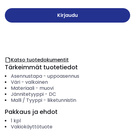
Kirjaudu
Katso tuotedokumentit
Tärkeimmät tuotetiedot
Asennustapa
-
uppoasennus
Väri
-
valkoinen
Materiaali
-
muovi
Jännitetyyppi
-
DC
Malli / Tyyppi
-
liiketunnistin
Pakkaus ja ehdot
1
kpl
Vakiokäyttötuote