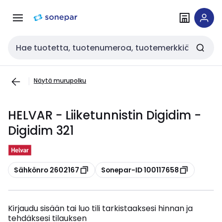
Siirry
Siirry
navigointiin
sisältöön
Haku
Näytä murupolku
HELVAR - Liiketunnistin Digidim -
Digidim 321
Kopioi
Kopioi
Sähkönro 2602167
Sonepar-ID 100117658
Kirjaudu sisään tai luo tili tarkistaaksesi hinnan ja
tehdäksesi tilauksen