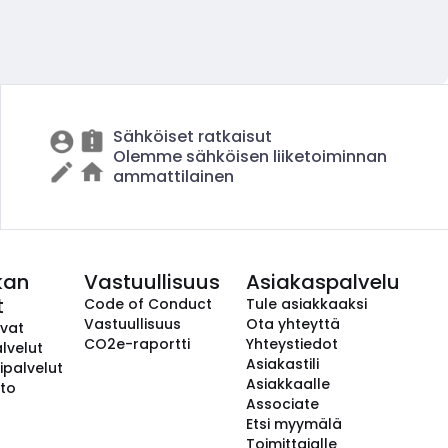
Sähköiset ratkaisut
Olemme sähköisen liiketoiminnan
ammattilainen
kan
Vastuullisuus
Asiakaspalvelu
t
Code of Conduct
Tule asiakkaaksi
Vastuullisuus
Ota yhteyttä
avat
CO2e-raportti
Yhteystiedot
lvelut
Asiakastili
ipalvelut
Asiakkaalle
to
Associate
Etsi myymälä
Toimittajalle