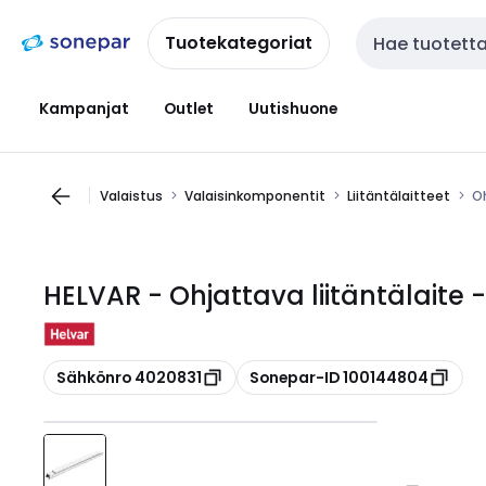
Siirry
Siirry
navigointiin
sisältöön
Tuotekategoriat
Haku
Kampanjat
Outlet
Uutishuone
Valaistus
Valaisinkomponentit
Liitäntälaitteet
Oh
HELVAR - Ohjattava liitäntälaite -
Kopioi
Kopioi
Sähkönro 4020831
Sonepar-ID 100144804