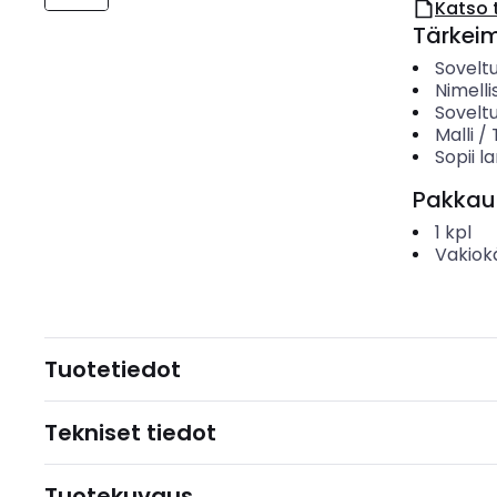
Katso 
Tärkei
Sovelt
Nimelli
Sovelt
Malli /
Sopii 
Pakkau
1
kpl
Vakiok
Tuotetiedot
Tekniset tiedot
Tuotekuvaus