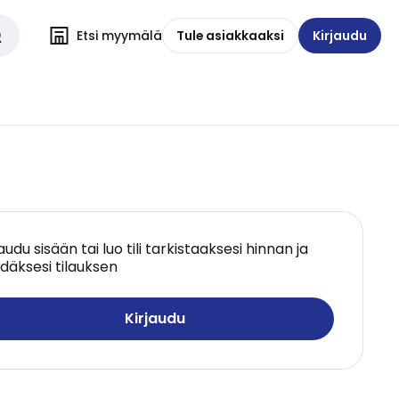
Etsi myymälä
Tule asiakkaaksi
Kirjaudu
jaudu sisään tai luo tili tarkistaaksesi hinnan ja
däksesi tilauksen
Kirjaudu