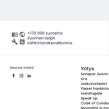
+170 000 tuotetta
Suomen laajin
sähkötarvikevalikoima
Seuraa meitä
Yritys
Sonepar Suomi
Ura
Laskutustiedot
Yleiset hankint
toimittajalle
Speak Up
Code of Condu
Myymälät ja my