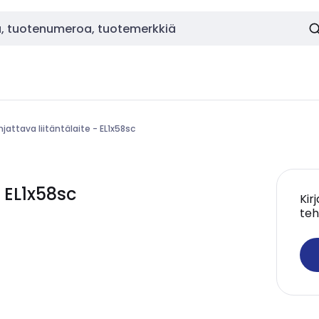
jattava liitäntälaite - EL1x58sc
 EL1x58sc
Kir
teh