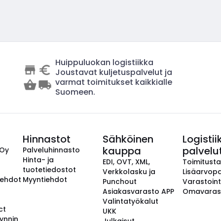
Huippuluokan logistiikka
Joustavat kuljetuspalvelut ja
varmat toimitukset kaikkialle
Suomeen.
Hinnastot
Sähköinen
Logistii
kauppa
palvelu
 Oy
Palveluhinnasto
Hinta- ja
EDI, OVT, XML,
Toimitust
tuotetiedostot
Verkkolasku ja
Lisäarvopa
aehdot
Myyntiehdot
Punchout
Varastoint
Asiakasvarasto APP
Omavaras
Valintatyökalut
ct
UKK
ynnin