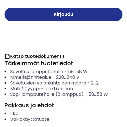
Kirjaudu
Katso tuotedokumentit
Tärkeimmät tuotetiedot
Soveltuu lampputeholle
-
58...58
W
Nimellisjännitealue
-
220...240
V
Soveltuvien valonlähteiden määrä
-
2...2
Malli / Tyyppi
-
elektroninen
Sopii lampputeholle (2 lamppua)
-
58...58
W
Pakkaus ja ehdot
1
kpl
Vakiokäyttötuote