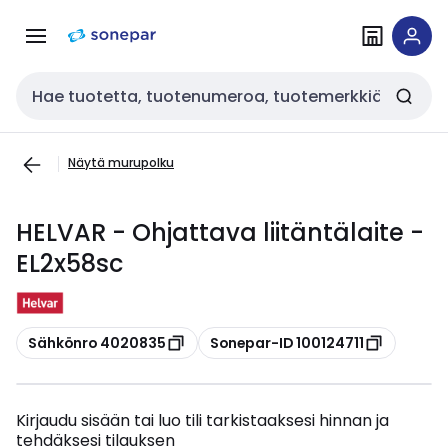
Siirry
Siirry
navigointiin
sisältöön
Haku
Näytä murupolku
HELVAR - Ohjattava liitäntälaite -
EL2x58sc
Kopioi
Kopioi
Sähkönro 4020835
Sonepar-ID 100124711
Kirjaudu sisään tai luo tili tarkistaaksesi hinnan ja
tehdäksesi tilauksen