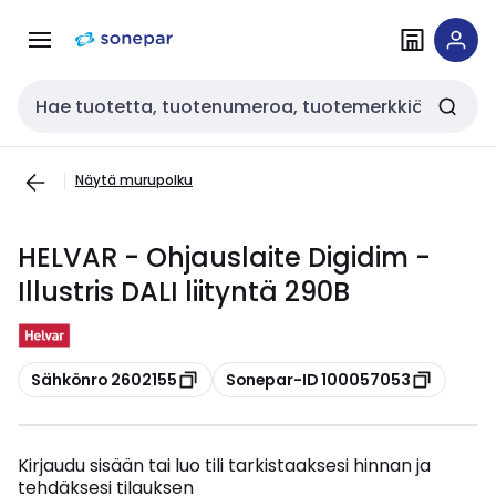
Siirry
Siirry
navigointiin
sisältöön
Haku
Näytä murupolku
HELVAR - Ohjauslaite Digidim -
Illustris DALI liityntä 290B
Kopioi
Kopioi
Sähkönro 2602155
Sonepar-ID 100057053
Kirjaudu sisään tai luo tili tarkistaaksesi hinnan ja
tehdäksesi tilauksen