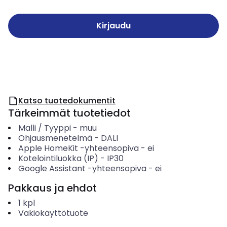
Kirjaudu
Katso tuotedokumentit
Tärkeimmät tuotetiedot
Malli / Tyyppi
-
muu
Ohjausmenetelmä
-
DALI
Apple HomeKit -yhteensopiva
-
ei
Kotelointiluokka (IP)
-
IP30
Google Assistant -yhteensopiva
-
ei
Pakkaus ja ehdot
1
kpl
Vakiokäyttötuote