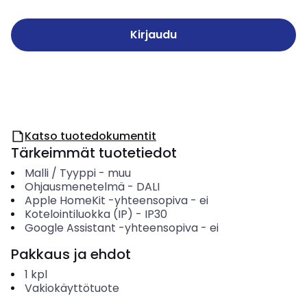
Kirjaudu
Katso tuotedokumentit
Tärkeimmät tuotetiedot
Malli / Tyyppi
-
muu
Ohjausmenetelmä
-
DALI
Apple HomeKit -yhteensopiva
-
ei
Kotelointiluokka (IP)
-
IP30
Google Assistant -yhteensopiva
-
ei
Pakkaus ja ehdot
1
kpl
Vakiokäyttötuote