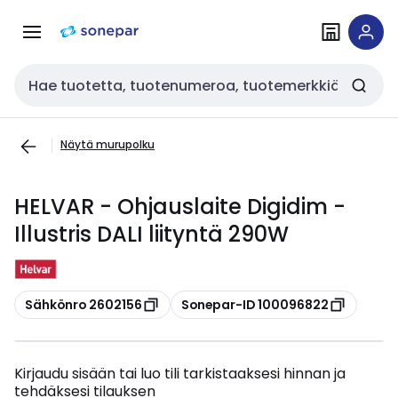
Siirry
Siirry
navigointiin
sisältöön
Haku
Näytä murupolku
HELVAR - Ohjauslaite Digidim -
Illustris DALI liityntä 290W
Kopioi
Kopioi
Sähkönro 2602156
Sonepar-ID 100096822
Kirjaudu sisään tai luo tili tarkistaaksesi hinnan ja
tehdäksesi tilauksen