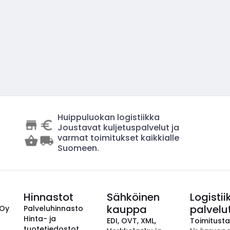
Huippuluokan logistiikka
Joustavat kuljetuspalvelut ja
varmat toimitukset kaikkialle
Suomeen.
Hinnastot
Sähköinen
Logistii
kauppa
palvelu
 Oy
Palveluhinnasto
Hinta- ja
EDI, OVT, XML,
Toimitust
tuotetiedostot