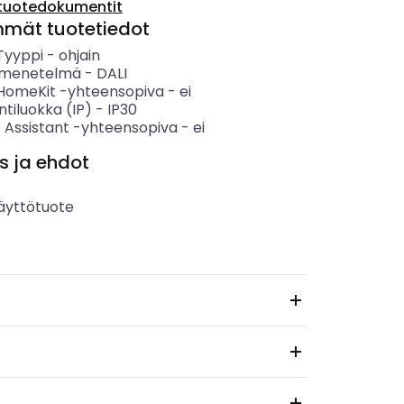
tuotedokumentit
mmät tuotetiedot
 Tyyppi
-
ohjain
smenetelmä
-
DALI
HomeKit -yhteensopiva
-
ei
ntiluokka (IP)
-
IP30
 Assistant -yhteensopiva
-
ei
s ja ehdot
äyttötuote