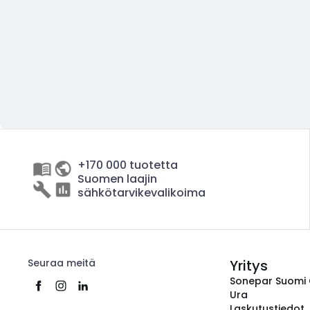
+170 000 tuotetta
Suomen laajin
sähkötarvikevalikoima
Seuraa meitä
Yritys
Sonepar Suomi
Ura
Laskutustiedot