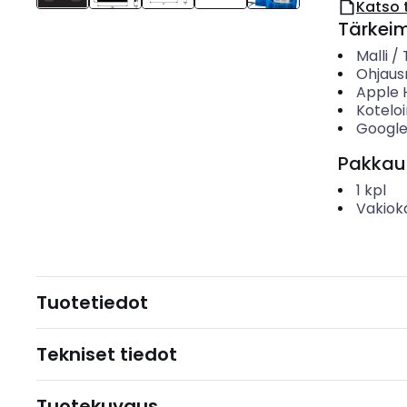
Katso 
Tärkei
Malli /
Ohjau
Apple 
Koteloi
Google
Pakkau
1
kpl
Vakiok
Tuotetiedot
Tekniset tiedot
Tuotekuvaus