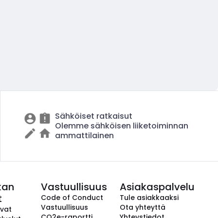
Sähköiset ratkaisut
Olemme sähköisen liiketoiminnan
ammattilainen
kan
Vastuullisuus
Asiakaspalvelu
t
Code of Conduct
Tule asiakkaaksi
Vastuullisuus
Ota yhteyttä
avat
CO2e-raportti
Yhteystiedot