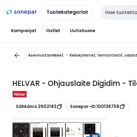
Siirry
Siirry
navigointiin
sisältöön
Tuotekategoriat
Haku
Kampanjat
Outlet
Uutishuone
Asennustarvikkeet
Kellokytkimet, termostaatit, valai
HELVAR - Ohjauslaite Digidim - T
Kopioi
Kopioi
Sähkönro 2602143
Sonepar-ID 100136758