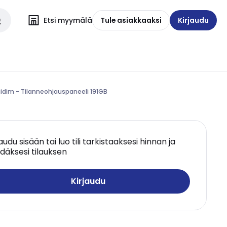
Etsi myymälä
Tule asiakkaaksi
Kirjaudu
gidim - Tilanneohjauspaneeli 191GB
jaudu sisään tai luo tili tarkistaaksesi hinnan ja
däksesi tilauksen
Kirjaudu