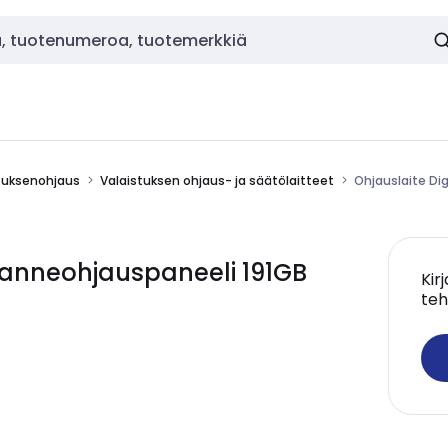
stuksenohjaus
Valaistuksen ohjaus- ja säätölaitteet
Ohjauslaite Di
ilanneohjauspaneeli 191GB
Kir
teh