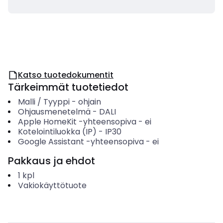
Katso tuotedokumentit
Tärkeimmät tuotetiedot
Malli / Tyyppi
-
ohjain
Ohjausmenetelmä
-
DALI
Apple HomeKit -yhteensopiva
-
ei
Kotelointiluokka (IP)
-
IP30
Google Assistant -yhteensopiva
-
ei
Pakkaus ja ehdot
1
kpl
Vakiokäyttötuote