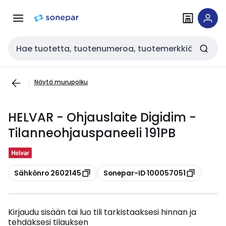
Siirry
Siirry
navigointiin
sisältöön
Haku
Näytä murupolku
HELVAR - Ohjauslaite Digidim -
Tilanneohjauspaneeli 191PB
Kopioi
Kopioi
Sähkönro 2602145
Sonepar-ID 100057051
Kirjaudu sisään tai luo tili tarkistaaksesi hinnan ja
tehdäksesi tilauksen