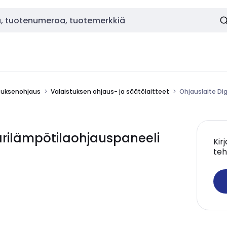
stuksenohjaus
Valaistuksen ohjaus- ja säätölaitteet
Ohjauslaite Di
ärilämpötilaohjauspaneeli
Kir
teh