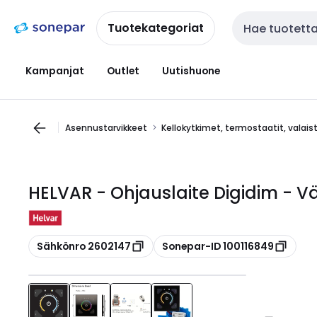
Siirry
Siirry
navigointiin
sisältöön
Tuotekategoriat
Haku
Kampanjat
Outlet
Uutishuone
Asennustarvikkeet
Kellokytkimet, termostaatit, valai
HELVAR - Ohjauslaite Digidim - V
Kopioi
Kopioi
Sähkönro 2602147
Sonepar-ID 100116849