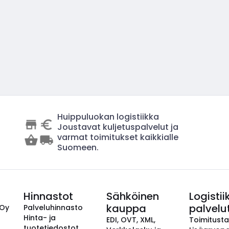
Huippuluokan logistiikka
Joustavat kuljetuspalvelut ja
varmat toimitukset kaikkialle
Suomeen.
Hinnastot
Sähköinen
Logistii
kauppa
palvelu
 Oy
Palveluhinnasto
Hinta- ja
EDI, OVT, XML,
Toimitust
tuotetiedostot