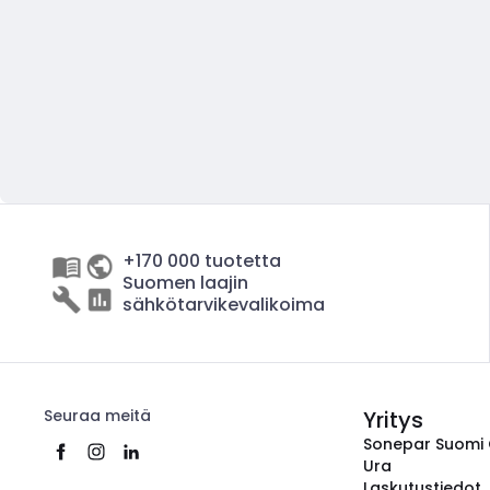
+170 000 tuotetta
Suomen laajin
sähkötarvikevalikoima
Seuraa meitä
Yritys
Sonepar Suomi
Ura
Laskutustiedot