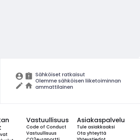
Sähköiset ratkaisut
Olemme sähköisen liiketoiminnan
ammattilainen
kan
Vastuullisuus
Asiakaspalvelu
t
Code of Conduct
Tule asiakkaaksi
Vastuullisuus
Ota yhteyttä
avat
CO2e-raportti
Yhteystiedot