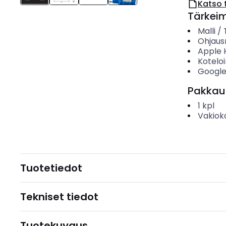
Katso 
Tärkei
Malli /
Ohjau
Apple 
Koteloi
Google
Pakkau
1
kpl
Vakiok
Tuotetiedot
Tekniset tiedot
Tuotekuvaus