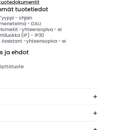
tuotedokumentit
mmät tuotetiedot
 Tyyppi
-
ohjain
smenetelmä
-
DALI
HomeKit -yhteensopiva
-
ei
ntiluokka (IP)
-
IP30
 Assistant -yhteensopiva
-
ei
s ja ehdot
äyttötuote