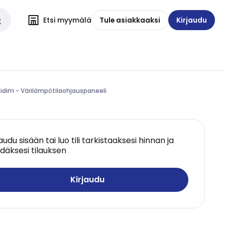
Etsi myymälä
Tule asiakkaaksi
Kirjaudu
gidim - Värilämpötilaohjauspaneeli
jaudu sisään tai luo tili tarkistaaksesi hinnan ja
däksesi tilauksen
Kirjaudu