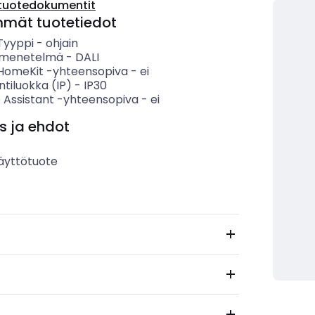
tuotedokumentit
mmät tuotetiedot
 Tyyppi
-
ohjain
smenetelmä
-
DALI
HomeKit -yhteensopiva
-
ei
ntiluokka (IP)
-
IP30
 Assistant -yhteensopiva
-
ei
s ja ehdot
äyttötuote