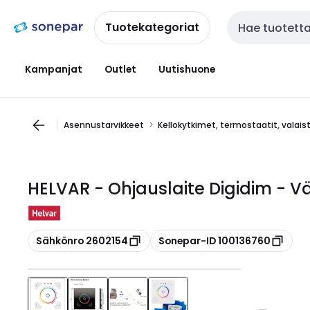
Siirry
Siirry
navigointiin
sisältöön
Tuotekategoriat
Haku
Kampanjat
Outlet
Uutishuone
Asennustarvikkeet
Kellokytkimet, termostaatit, valai
HELVAR - Ohjauslaite Digidim - V
Kopioi
Kopioi
Sähkönro 2602154
Sonepar-ID 100136760