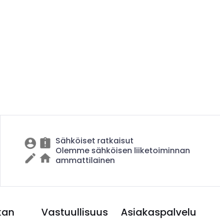
Sähköiset ratkaisut
Olemme sähköisen liiketoiminnan
ammattilainen
kan
Vastuullisuus
Asiakaspalvelu