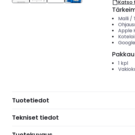
Katso 
Tärkei
Malli /
Ohjau
Apple 
Koteloi
Google
Pakkau
1
kpl
Vakiok
Tuotetiedot
Tekniset tiedot
Tuotekuvaus