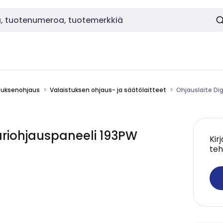
stuksenohjaus
Valaistuksen ohjaus- ja säätölaitteet
Ohjauslaite Di
äriohjauspaneeli 193PW
Kir
teh