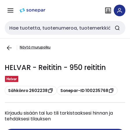
Siirry
Siirry
navigointiin
sisältöön
Haku
Näytä murupolku
HELVAR - Reititin - 950 reititin
Kopioi
Kopioi
Sähkönro 2602238
Sonepar-ID 100235768
Kirjaudu sisään tai luo tili tarkistaaksesi hinnan ja
tehdäksesi tilauksen