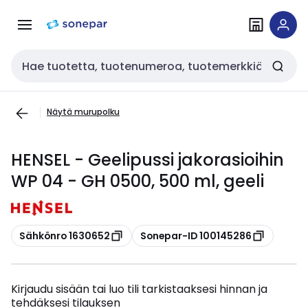
Siirry
Siirry
navigointiin
sisältöön
Haku
Näytä murupolku
HENSEL - Geelipussi jakorasioihin
WP 04 - GH 0500, 500 ml, geeli
Kopioi
Kopioi
Sähkönro 1630652
Sonepar-ID 100145286
Kirjaudu sisään tai luo tili tarkistaaksesi hinnan ja
tehdäksesi tilauksen