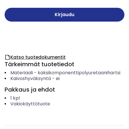
Kirjaudu
Katso tuotedokumentit
Tärkeimmät tuotetiedot
Materiaali
-
kaksikomponenttipolyuretaanihartsi
Kaivoshyväksyntä
-
ei
Pakkaus ja ehdot
1
kpl
Vakiokäyttötuote