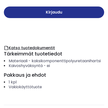
Kirjaudu
Katso tuotedokumentit
Tärkeimmät tuotetiedot
Materiaali
-
kaksikomponenttipolyuretaanihartsi
Kaivoshyväksyntä
-
ei
Pakkaus ja ehdot
1
kpl
Vakiokäyttötuote