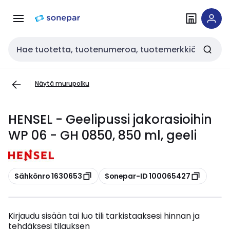
Siirry
Siirry
navigointiin
sisältöön
Haku
Näytä murupolku
HENSEL - Geelipussi jakorasioihin
WP 06 - GH 0850, 850 ml, geeli
Kopioi
Kopioi
Sähkönro 1630653
Sonepar-ID 100065427
Kirjaudu sisään tai luo tili tarkistaaksesi hinnan ja
tehdäksesi tilauksen