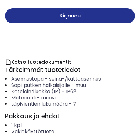
Kirjaudu
Katso tuotedokumentit
Tärkeimmät tuotetiedot
Asennustapa
-
seinä-/kattoasennus
Sopii putken halkaisijalle
-
muu
Kotelointiluokka (IP)
-
IP68
Materiaali
-
muovi
Läpivientien lukumäärä
-
7
Pakkaus ja ehdot
1
kpl
Vakiokäyttötuote