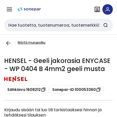
Siirry
Siirry
navigointiin
sisältöön
Haku
Näytä murupolku
HENSEL - Geeli jakorasia ENYCASE
- WP 0404 B 4mm2 geeli musta
Kopioi
Kopioi
Sähkönro 1608212
Sonepar-ID 100053360
Kirjaudu sisään tai luo tili tarkistaaksesi hinnan ja
tehdäksesi tilauksen