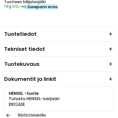
Tuotteen hiilijalanjälki
1 Kg CO₂-eq
Soneparin arvio
Tuotetiedot
Tekniset tiedot
Tuotekuvaus
Dokumentit ja linkit
HENSEL -tuote
Tutustu HENSEL-sarjaan
ENYCASE
Näytä murupolku