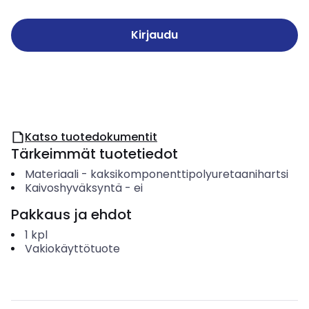
Kirjaudu
Katso tuotedokumentit
Tärkeimmät tuotetiedot
Materiaali
-
kaksikomponenttipolyuretaanihartsi
Kaivoshyväksyntä
-
ei
Pakkaus ja ehdot
1
kpl
Vakiokäyttötuote