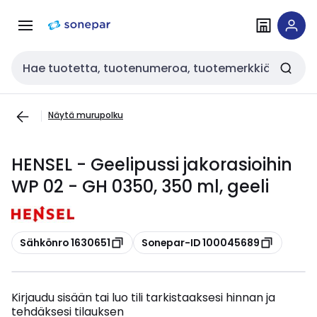
Siirry
Siirry
navigointiin
sisältöön
Haku
Näytä murupolku
HENSEL - Geelipussi jakorasioihin
WP 02 - GH 0350, 350 ml, geeli
Kopioi
Kopioi
Sähkönro 1630651
Sonepar-ID 100045689
Kirjaudu sisään tai luo tili tarkistaaksesi hinnan ja
tehdäksesi tilauksen