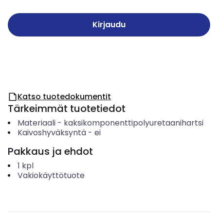
Kirjaudu
Katso tuotedokumentit
Tärkeimmät tuotetiedot
Materiaali
-
kaksikomponenttipolyuretaanihartsi
Kaivoshyväksyntä
-
ei
Pakkaus ja ehdot
1
kpl
Vakiokäyttötuote