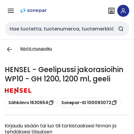
Siirry
Siirry
navigointiin
sisältöön
Haku
Näytä murupolku
HENSEL - Geelipussi jakorasioihin
WP10 - GH 1200, 1200 ml, geeli
Kopioi
Kopioi
Sähkönro 1630654
Sonepar-ID 100093072
Kirjaudu sisään tai luo tili tarkistaaksesi hinnan ja
tehdäksesi tilauksen