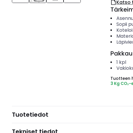
Katso 
Tärkei
Asenn
Sopii p
Koteloi
Materia
Läpivi
Pakkau
1
kpl
Vakiok
Tuotteen hi
3 Kg CO₂-
Tuotetiedot
Tekniset tiedot