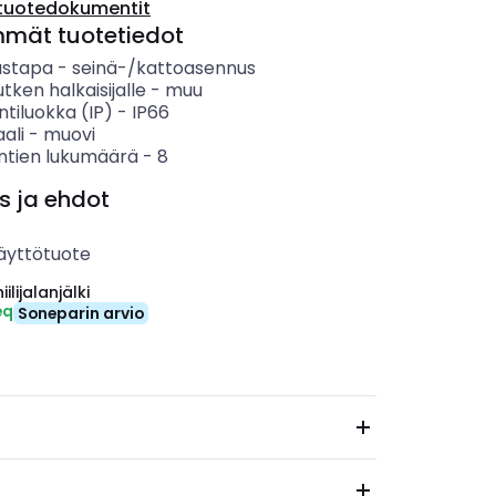
tuotedokumentit
mmät tuotetiedot
ustapa
-
seinä-/kattoasennus
utken halkaisijalle
-
muu
ntiluokka (IP)
-
IP66
ali
-
muovi
entien lukumäärä
-
8
s ja ehdot
äyttötuote
ilijalanjälki
eq
Soneparin arvio