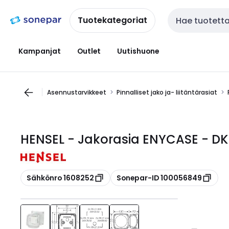
Siirry
Siirry
navigointiin
sisältöön
Tuotekategoriat
Haku
Kampanjat
Outlet
Uutishuone
Asennustarvikkeet
Pinnalliset jako ja- liitäntärasiat
HENSEL - Jakorasia ENYCASE - DK
Kopioi
Kopioi
Sähkönro 1608252
Sonepar-ID 100056849