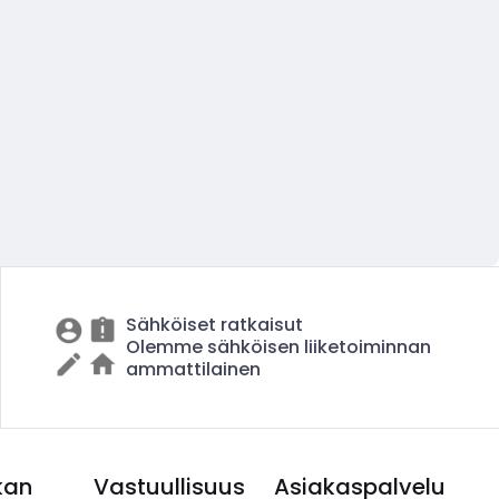
Sähköiset ratkaisut
Olemme sähköisen liiketoiminnan
ammattilainen
kan
Vastuullisuus
Asiakaspalvelu