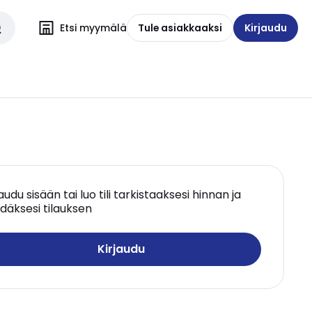
Etsi myymälä
Tule asiakkaaksi
Kirjaudu
jaudu sisään tai luo tili tarkistaaksesi hinnan ja
däksesi tilauksen
Kirjaudu