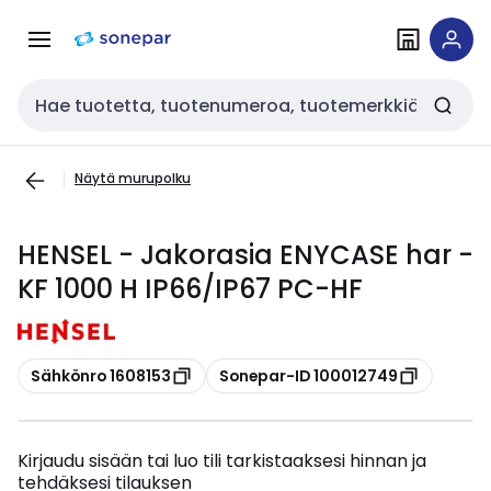
Siirry
Siirry
navigointiin
sisältöön
Haku
Näytä murupolku
HENSEL - Jakorasia ENYCASE har -
KF 1000 H IP66/IP67 PC-HF
Kopioi
Kopioi
Sähkönro 1608153
Sonepar-ID 100012749
Kirjaudu sisään tai luo tili tarkistaaksesi hinnan ja
tehdäksesi tilauksen