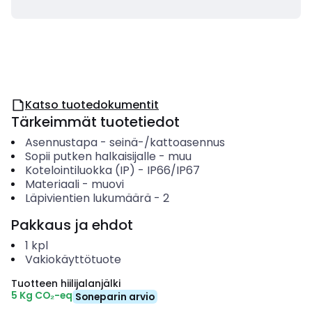
Katso tuotedokumentit
Tärkeimmät tuotetiedot
Asennustapa
-
seinä-/kattoasennus
Sopii putken halkaisijalle
-
muu
Kotelointiluokka (IP)
-
IP66/IP67
Materiaali
-
muovi
Läpivientien lukumäärä
-
2
Pakkaus ja ehdot
1
kpl
Vakiokäyttötuote
Tuotteen hiilijalanjälki
5 Kg CO₂-eq
Soneparin arvio