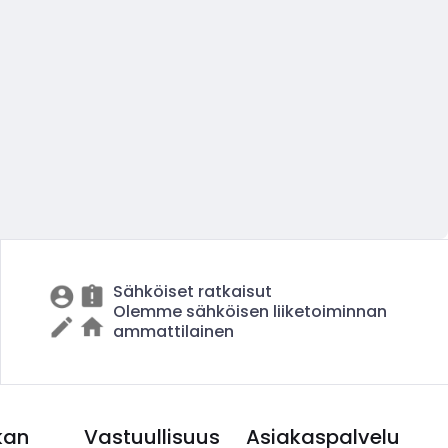
Sähköiset ratkaisut
Olemme sähköisen liiketoiminnan
ammattilainen
kan
Vastuullisuus
Asiakaspalvelu