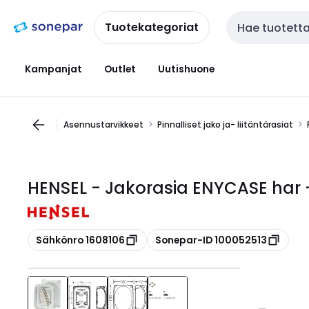
Siirry
Siirry
navigointiin
sisältöön
Tuotekategoriat
Haku
Kampanjat
Outlet
Uutishuone
Asennustarvikkeet
Pinnalliset jako ja- liitäntärasiat
HENSEL - Jakorasia ENYCASE har 
Kopioi
Kopioi
Sähkönro 1608106
Sonepar-ID 100052513