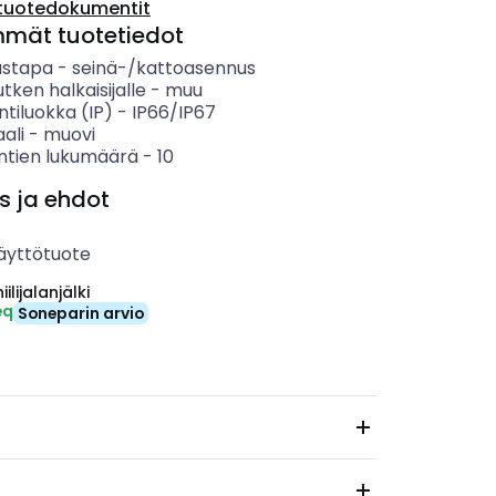
tuotedokumentit
mmät tuotetiedot
ustapa
-
seinä-/kattoasennus
utken halkaisijalle
-
muu
ntiluokka (IP)
-
IP66/IP67
ali
-
muovi
entien lukumäärä
-
10
s ja ehdot
äyttötuote
ilijalanjälki
eq
Soneparin arvio