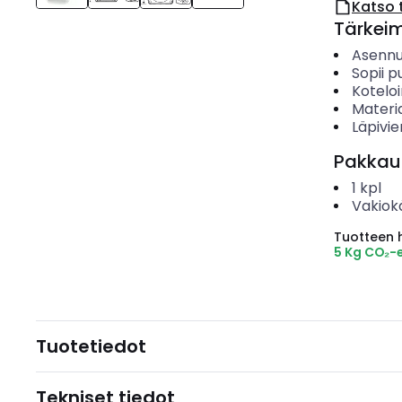
Katso 
Tärkei
Asenn
Sopii p
Koteloi
Materia
Läpivi
Pakkau
1
kpl
Vakiok
Tuotteen hi
5 Kg CO₂-
Tuotetiedot
Tekniset tiedot