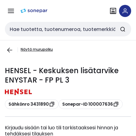
Siirry
Siirry
navigointiin
sisältöön
Haku
Näytä murupolku
HENSEL - Keskuksen lisätarvike
ENYSTAR - FP PL 3
Kopioi
Kopioi
Sähkönro 3431890
Sonepar-ID 100007636
Kirjaudu sisään tai luo tili tarkistaaksesi hinnan ja
tehdäksesi tilauksen