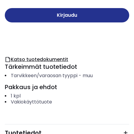
Kirjaudu
Katso tuotedokumentit
Tärkeimmät tuotetiedot
Tarvikkeen/varaosan tyyppi
-
muu
Pakkaus ja ehdot
1
kpl
Vakiokäyttötuote
Tuotetiedot