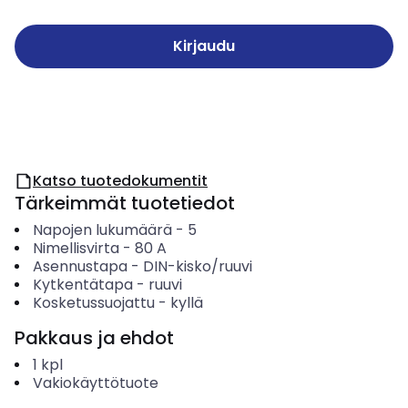
Kirjaudu
Katso tuotedokumentit
Tärkeimmät tuotetiedot
Napojen lukumäärä
-
5
Nimellisvirta
-
80
A
Asennustapa
-
DIN-kisko/ruuvi
Kytkentätapa
-
ruuvi
Kosketussuojattu
-
kyllä
Pakkaus ja ehdot
1
kpl
Vakiokäyttötuote