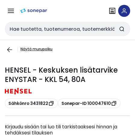
Siirry
Siirry
navigointiin
sisältöön
Haku
Näytä murupolku
HENSEL - Keskuksen lisätarvike
ENYSTAR - KKL 54, 80A
Kopioi
Kopioi
Sähkönro 3431822
Sonepar-ID 100047610
Kirjaudu sisään tai luo tili tarkistaaksesi hinnan ja
tehdäksesi tilauksen