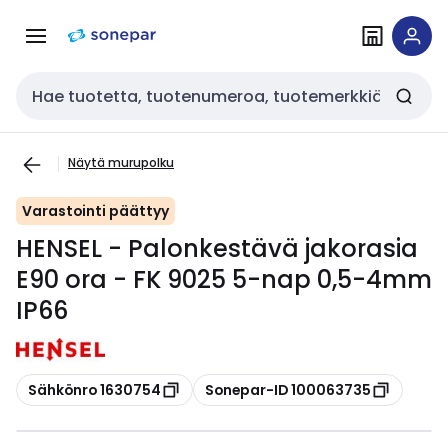
Siirry
Siirry
navigointiin
sisältöön
Haku
Näytä murupolku
Varastointi päättyy
HENSEL - Palonkestävä jakorasia
E90 ora - FK 9025 5-nap 0,5-4mm
IP66
Kopioi
Kopioi
Sähkönro 1630754
Sonepar-ID 100063735