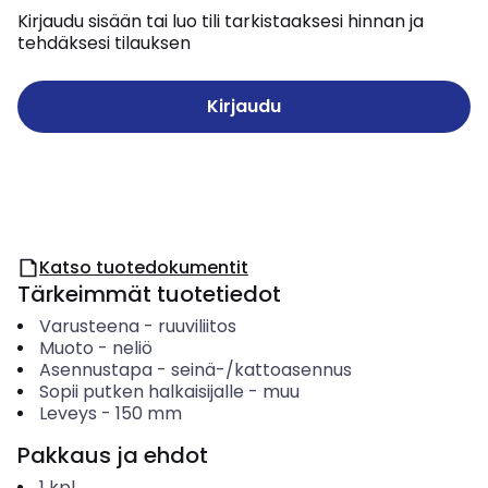
Kirjaudu sisään tai luo tili tarkistaaksesi hinnan ja
tehdäksesi tilauksen
Kirjaudu
Katso tuotedokumentit
Tärkeimmät tuotetiedot
Varusteena
-
ruuviliitos
Muoto
-
neliö
Asennustapa
-
seinä-/kattoasennus
Sopii putken halkaisijalle
-
muu
Leveys
-
150
mm
Pakkaus ja ehdot
1
kpl