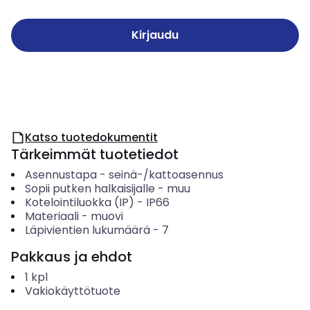
Kirjaudu
Katso tuotedokumentit
Tärkeimmät tuotetiedot
Asennustapa
-
seinä-/kattoasennus
Sopii putken halkaisijalle
-
muu
Kotelointiluokka (IP)
-
IP66
Materiaali
-
muovi
Läpivientien lukumäärä
-
7
Pakkaus ja ehdot
1
kpl
Vakiokäyttötuote