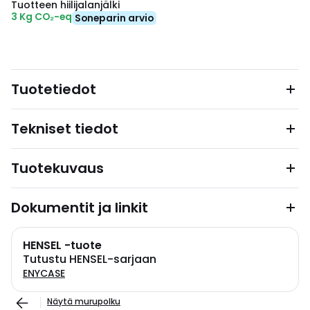
Tuotteen hiilijalanjälki
3 Kg CO₂-eq
Soneparin arvio
Tuotetiedot
Tekniset tiedot
Tuotekuvaus
Dokumentit ja linkit
HENSEL -tuote
Tutustu HENSEL-sarjaan
ENYCASE
Näytä murupolku