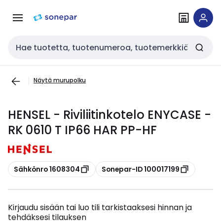
Siirry
Siirry
navigointiin
sisältöön
Haku
Näytä murupolku
HENSEL - Riviliitinkotelo ENYCASE -
RK 0610 T IP66 HAR PP-HF
Kopioi
Kopioi
Sähkönro 1608304
Sonepar-ID 100017199
Kirjaudu sisään tai luo tili tarkistaaksesi hinnan ja
tehdäksesi tilauksen