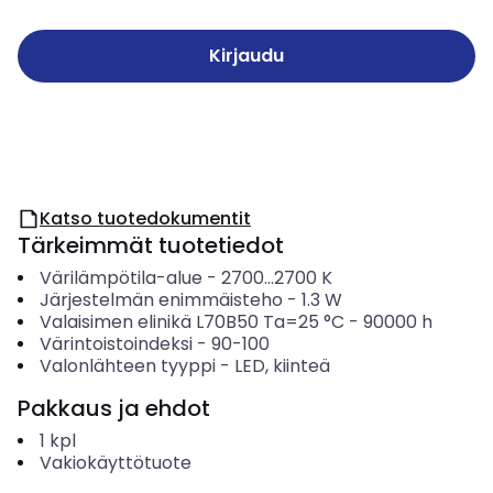
Kirjaudu
Katso tuotedokumentit
Tärkeimmät tuotetiedot
Värilämpötila-alue
-
2700...2700
K
Järjestelmän enimmäisteho
-
1.3
W
Valaisimen elinikä L70B50 Ta=25 °C
-
90000
h
Värintoistoindeksi
-
90-100
Valonlähteen tyyppi
-
LED, kiinteä
Pakkaus ja ehdot
1
kpl
Vakiokäyttötuote