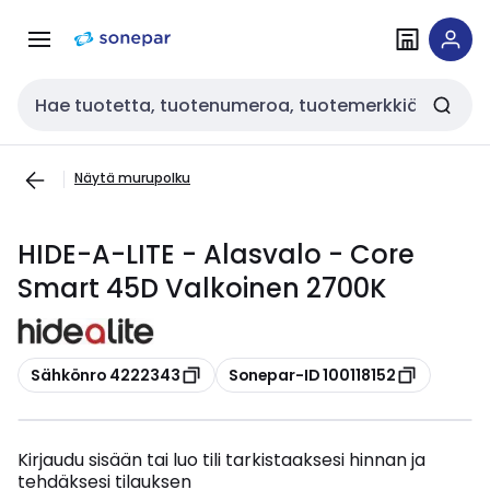
Siirry
Siirry
navigointiin
sisältöön
Haku
Näytä murupolku
HIDE-A-LITE - Alasvalo - Core
Smart 45D Valkoinen 2700K
Kopioi
Kopioi
Sähkönro 4222343
Sonepar-ID 100118152
Kirjaudu sisään tai luo tili tarkistaaksesi hinnan ja
tehdäksesi tilauksen