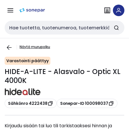
Siirry
Siirry
navigointiin
sisältöön
Haku
Näytä murupolku
Varastointi päättyy
HIDE-A-LITE - Alasvalo - Optic XL
4000K
Kopioi
Kopioi
Sähkönro 4222438
Sonepar-ID 100098037
Kirjaudu sisään tai luo tili tarkistaaksesi hinnan ja