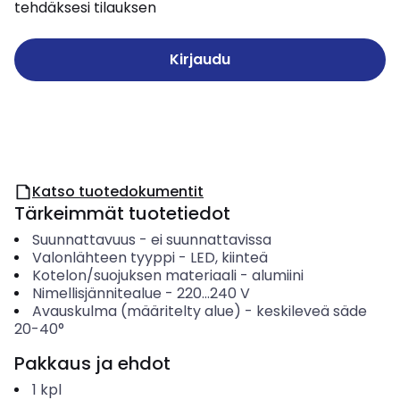
tehdäksesi tilauksen
Kirjaudu
Katso tuotedokumentit
Tärkeimmät tuotetiedot
Suunnattavuus
-
ei suunnattavissa
Valonlähteen tyyppi
-
LED, kiinteä
Kotelon/suojuksen materiaali
-
alumiini
Nimellisjännitealue
-
220...240
V
Avauskulma (määritelty alue)
-
keskileveä säde
20-40°
Pakkaus ja ehdot
1
kpl