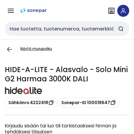
Siirry
Siirry
navigointiin
sisältöön
Haku
Näytä murupolku
HIDE-A-LITE - Alasvalo - Solo Mini
G2 Harmaa 3000K DALI
Kopioi
Kopioi
Sähkönro 4222418
Sonepar-ID 100018647
Kirjaudu sisään tai luo tili tarkistaaksesi hinnan ja
tehdäksesi tilauksen