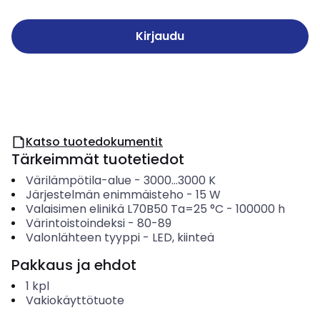
Kirjaudu
Katso tuotedokumentit
Tärkeimmät tuotetiedot
Värilämpötila-alue
-
3000...3000
K
Järjestelmän enimmäisteho
-
15
W
Valaisimen elinikä L70B50 Ta=25 °C
-
100000
h
Värintoistoindeksi
-
80-89
Valonlähteen tyyppi
-
LED, kiinteä
Pakkaus ja ehdot
1
kpl
Vakiokäyttötuote