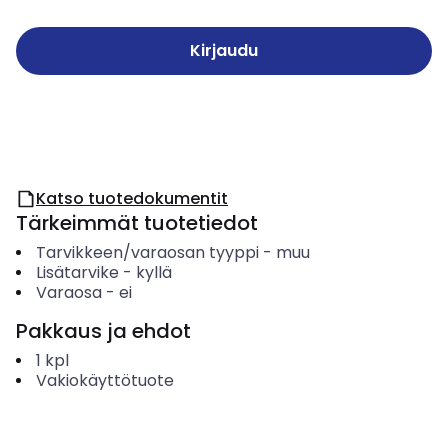
Kirjaudu
Katso tuotedokumentit
Tärkeimmät tuotetiedot
Tarvikkeen/varaosan tyyppi
-
muu
Lisätarvike
-
kyllä
Varaosa
-
ei
Pakkaus ja ehdot
1
kpl
Vakiokäyttötuote