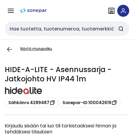
Siirry
Siirry
navigointiin
sisältöön
Haku
Näytä murupolku
HIDE-A-LITE - Asennussarja -
Jatkojohto HV IP44 1m
Kopioi
Kopioi
Sähkönro 4289487
Sonepar-ID 100042619
Kirjaudu sisään tai luo tili tarkistaaksesi hinnan ja
tehdäksesi tilauksen