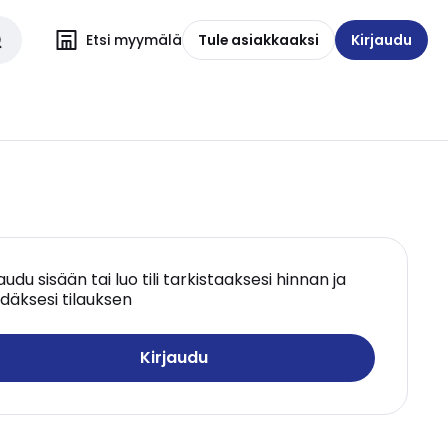
Etsi myymälä
Tule asiakkaaksi
Kirjaudu
jaudu sisään tai luo tili tarkistaaksesi hinnan ja
däksesi tilauksen
Kirjaudu