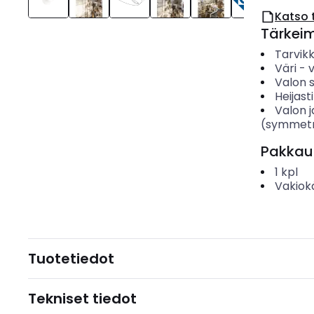
Katso 
Tärkei
Tarvik
Väri
-
Valon 
Heijas
Valon 
(symmetr
Pakkau
1
kpl
Vakiok
Tuotetiedot
Tekniset tiedot