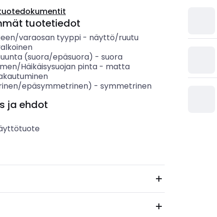
tuotedokumentit
mmät tuotetiedot
keen/varaosan tyyppi
-
näyttö/ruutu
valkoinen
suunta (suora/epäsuora)
-
suora
timen/Häikäisysuojan pinta
-
matta
jakautuminen
inen/epäsymmetrinen)
-
symmetrinen
s ja ehdot
äyttötuote