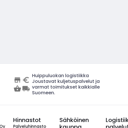
Huippuluokan logistiikka
Joustavat kuljetuspalvelut ja
varmat toimitukset kaikkialle
Suomeen.
Hinnastot
Sähköinen
Logistii
kauppa
palvelu
 Oy
Palveluhinnasto