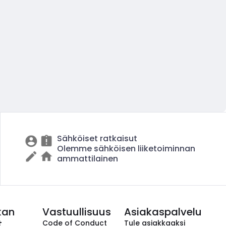
Sähköiset ratkaisut
Olemme sähköisen liiketoiminnan
ammattilainen
kan
Vastuullisuus
Asiakaspalvelu
t
Code of Conduct
Tule asiakkaaksi