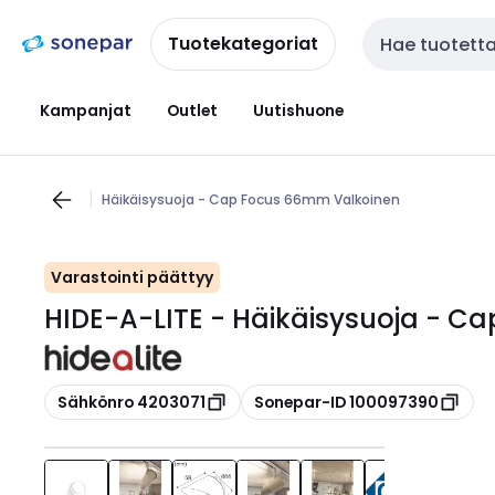
Siirry
Siirry
navigointiin
sisältöön
Tuotekategoriat
Haku
Kampanjat
Outlet
Uutishuone
Häikäisysuoja - Cap Focus 66mm Valkoinen
Varastointi päättyy
HIDE-A-LITE - Häikäisysuoja - 
Kopioi
Kopioi
Sähkönro 4203071
Sonepar-ID 100097390