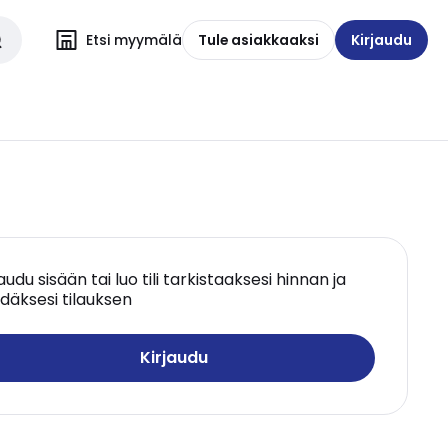
Etsi myymälä
Tule asiakkaaksi
Kirjaudu
jaudu sisään tai luo tili tarkistaaksesi hinnan ja
däksesi tilauksen
Kirjaudu