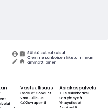
Sähköiset ratkaisut
Olemme sähköisen liiketoiminnan
ammattilainen
kan
Vastuullisuus
Asiakaspalvelu
t
Code of Conduct
Tule asiakkaaksi
Vastuullisuus
Ota yhteyttä
avat
CO2e-raportti
Yhteystiedot
lvelut
Asiakastili