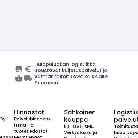
Huippuluokan logistiikka
Joustavat kuljetuspalvelut ja
varmat toimitukset kaikkialle
Suomeen.
Hinnastot
Sähköinen
Logistii
kauppa
palvelu
 Oy
Palveluhinnasto
Hinta- ja
EDI, OVT, XML,
Toimitust
tuotetiedostot
Verkkolasku ja
Lisäarvopa
aehdot
Myyntiehdot