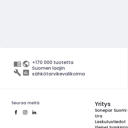
+170 000 tuotetta
Suomen laajin
sähkötarvikevalikoima
Seuraa meitä
Yritys
Sonepar Suomi
Ura
Laskutustiedot
Yleiset hankint