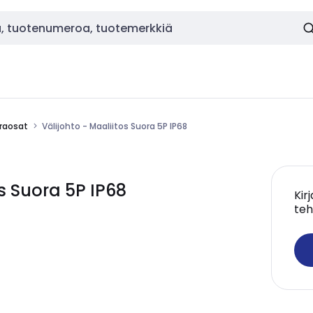
araosat
Välijohto - Maaliitos Suora 5P IP68
os Suora 5P IP68
Kir
teh