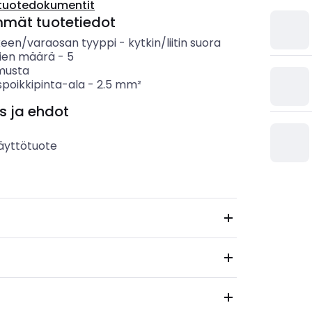
tuotedokumentit
mmät tuotetiedot
keen/varaosan tyyppi
-
kytkin/liitin suora
ien määrä
-
5
musta
spoikkipinta-ala
-
2.5
mm²
s ja ehdot
äyttötuote