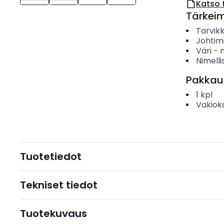
Katso 
Tärkei
Tarvik
Johtim
Väri
-
Nimelli
Pakkau
1
kpl
Vakiok
Tuotetiedot
Tekniset tiedot
Tuotekuvaus