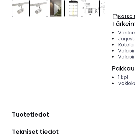
Katso 
Tärkei
Värilä
Järjes
Koteloi
Valais
Valaisi
Pakkau
1
kpl
Vakiok
Tuotetiedot
Tekniset tiedot