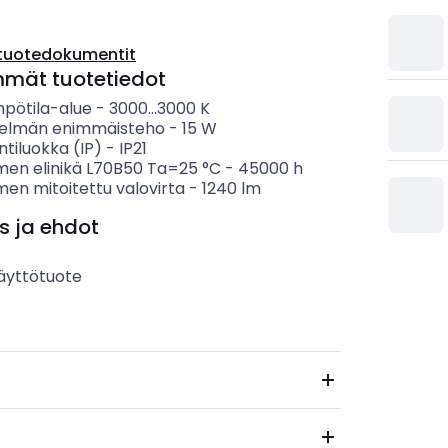
tuotedokumentit
mmät tuotetiedot
mpötila-alue
-
3000...3000
K
telmän enimmäisteho
-
15
W
ntiluokka (IP)
-
IP21
imen elinikä L70B50 Ta=25 °C
-
45000
h
men mitoitettu valovirta
-
1240
lm
s ja ehdot
äyttötuote