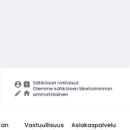
Sähköiset ratkaisut
Olemme sähköisen liiketoiminnan
ammattilainen
kan
Vastuullisuus
Asiakaspalvelu