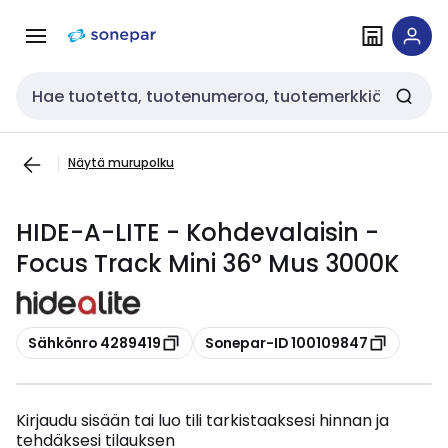
Siirry
Siirry
navigointiin
sisältöön
Haku
Näytä murupolku
HIDE-A-LITE - Kohdevalaisin -
Focus Track Mini 36° Mus 3000K
Kopioi
Kopioi
Sähkönro 4289419
Sonepar-ID 100109847
Kirjaudu sisään tai luo tili tarkistaaksesi hinnan ja
tehdäksesi tilauksen