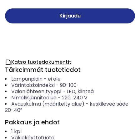
Kirjaudu
Katso tuotedokumentit
Tärkeimmät tuotetiedot
Lampunpidin
-
ei ole
Värintoistoindeksi
-
90-100
Valonlähteen tyyppi
-
LED, kiinteä
Nimellisjännitealue
-
220...240
V
Avauskulma (määritelty alue)
-
keskileveä säde
20-40°
Pakkaus ja ehdot
1
kpl
Vakiokäyttötuote