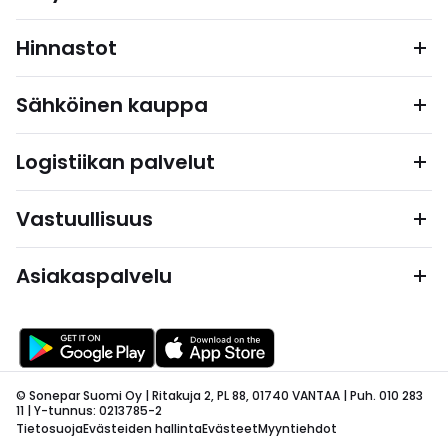
Hinnastot
Sähköinen kauppa
Logistiikan palvelut
Vastuullisuus
Asiakaspalvelu
© Sonepar Suomi Oy | Ritakuja 2, PL 88, 01740 VANTAA | Puh. 010 283
11 | Y-tunnus: 0213785-2
Tietosuoja
Evästeiden hallinta
Evästeet
Myyntiehdot