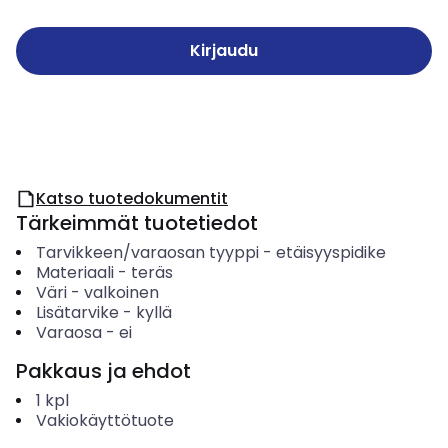
Kirjaudu
Katso tuotedokumentit
Tärkeimmät tuotetiedot
Tarvikkeen/varaosan tyyppi
-
etäisyyspidike
Materiaali
-
teräs
Väri
-
valkoinen
Lisätarvike
-
kyllä
Varaosa
-
ei
Pakkaus ja ehdot
1
kpl
Vakiokäyttötuote