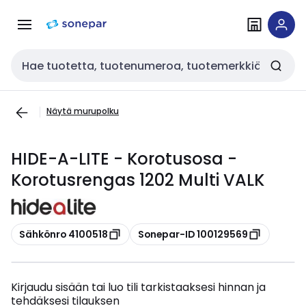
Siirry
Siirry
navigointiin
sisältöön
Haku
Näytä murupolku
HIDE-A-LITE - Korotusosa -
Korotusrengas 1202 Multi VALK
Kopioi
Kopioi
Sähkönro 4100518
Sonepar-ID 100129569
Kirjaudu sisään tai luo tili tarkistaaksesi hinnan ja
tehdäksesi tilauksen