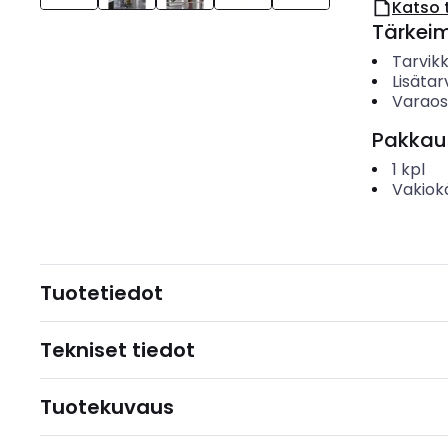
Katso 
Tärkei
Tarvik
Lisätar
Varao
Pakkau
1
kpl
Vakiok
Tuotetiedot
Tekniset tiedot
Tuotekuvaus