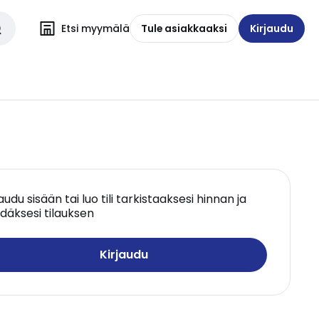
Etsi myymälä
Tule asiakkaaksi
Kirjaudu
jaudu sisään tai luo tili tarkistaaksesi hinnan ja
däksesi tilauksen
Kirjaudu