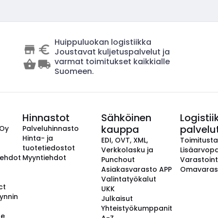
Huippuluokan logistiikka
Joustavat kuljetuspalvelut ja
varmat toimitukset kaikkialle
Suomeen.
Hinnastot
Sähköinen
Logistii
kauppa
palvelu
 Oy
Palveluhinnasto
Hinta- ja
EDI, OVT, XML,
Toimitust
tuotetiedostot
Verkkolasku ja
Lisäarvopa
aehdot
Myyntiehdot
Punchout
Varastoint
Asiakasvarasto APP
Omavaras
Valintatyökalut
ct
UKK
ynnin
Julkaisut
Yhteistyökumppanit
se