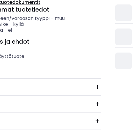
tuotedokumentit
mmät tuotetiedot
keen/varaosan tyyppi
-
muu
vike
-
kyllä
sa
-
ei
s ja ehdot
äyttötuote