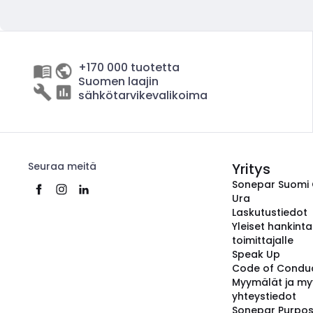
+170 000 tuotetta
Suomen laajin
sähkötarvikevalikoima
Seuraa meitä
Yritys
Sonepar Suomi
Ura
Laskutustiedot
Yleiset hankint
toimittajalle
Speak Up
Code of Condu
Myymälät ja my
yhteystiedot
Sonepar Purpo