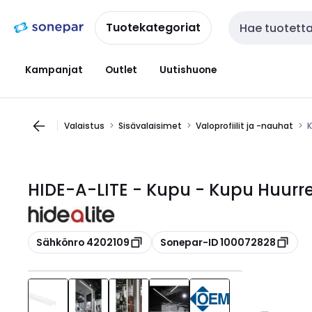
Siirry
Siirry
navigointiin
sisältöön
Tuotekategoriat
Haku
Kampanjat
Outlet
Uutishuone
Valaistus
Sisävalaisimet
Valoprofiilit ja -nauhat
K
HIDE-A-LITE - Kupu - Kupu Huur
Kopioi
Kopioi
Sähkönro 4202109
Sonepar-ID 100072828