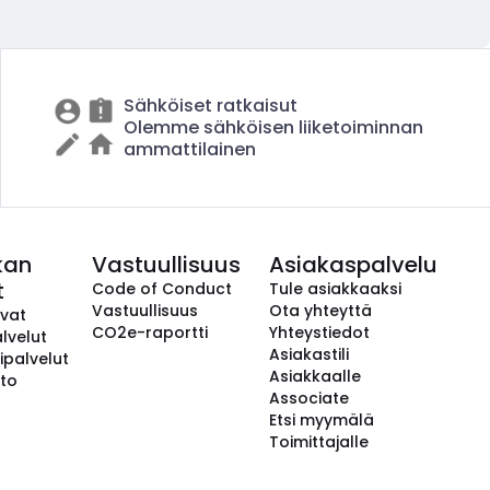
Sähköiset ratkaisut
Olemme sähköisen liiketoiminnan
ammattilainen
kan
Vastuullisuus
Asiakaspalvelu
t
Code of Conduct
Tule asiakkaaksi
Vastuullisuus
Ota yhteyttä
avat
CO2e-raportti
Yhteystiedot
lvelut
Asiakastili
ipalvelut
Asiakkaalle
to
Associate
Etsi myymälä
Toimittajalle