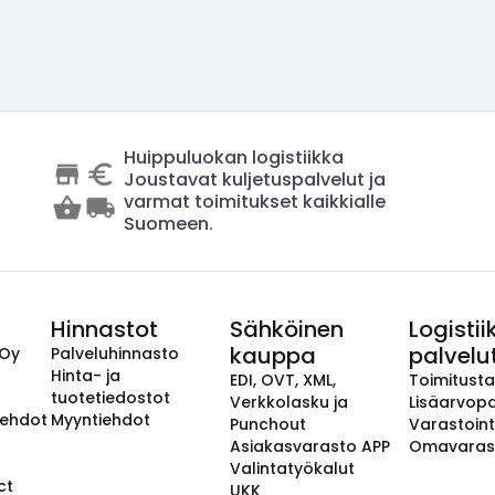
Huippuluokan logistiikka
Joustavat kuljetuspalvelut ja
varmat toimitukset kaikkialle
Suomeen.
Hinnastot
Sähköinen
Logistii
kauppa
palvelu
 Oy
Palveluhinnasto
Hinta- ja
EDI, OVT, XML,
Toimitust
tuotetiedostot
Verkkolasku ja
Lisäarvopa
aehdot
Myyntiehdot
Punchout
Varastoint
Asiakasvarasto APP
Omavaras
Valintatyökalut
ct
UKK