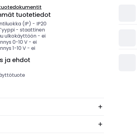
tuotedokumentit
mmät tuotetiedot
ntiluokka (IP)
-
IP20
 Tyyppi
-
staattinen
uu ulkokäyttöön
-
ei
nys 0-10 V
-
ei
nys 1-10 V
-
ei
s ja ehdot
äyttötuote