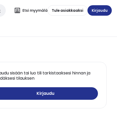
Etsi myymälä
Tule asiakkaaksi
Kirjaudu
jaudu sisään tai luo tili tarkistaaksesi hinnan ja
däksesi tilauksen
Kirjaudu