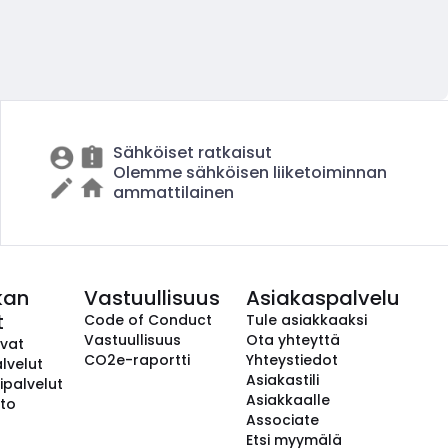
Sähköiset ratkaisut
Olemme sähköisen liiketoiminnan
ammattilainen
kan
Vastuullisuus
Asiakaspalvelu
t
Code of Conduct
Tule asiakkaaksi
Vastuullisuus
Ota yhteyttä
avat
CO2e-raportti
Yhteystiedot
lvelut
Asiakastili
ipalvelut
Asiakkaalle
to
Associate
Etsi myymälä