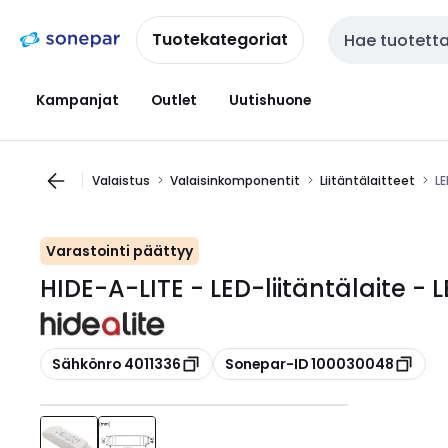
Siirry
Siirry
navigointiin
sisältöön
Tuotekategoriat
Haku
Kampanjat
Outlet
Uutishuone
Valaistus
Valaisinkomponentit
Liitäntälaitteet
LE
Varastointi päättyy
HIDE-A-LITE - LED-liitäntälaite -
Kopioi
Kopioi
Sähkönro 4011336
Sonepar-ID 100030048