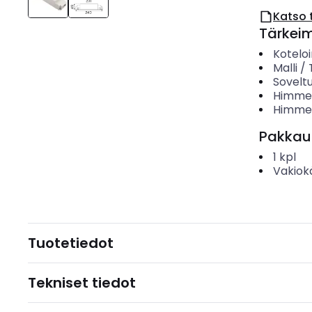
Katso 
Tärkei
Koteloi
Malli /
Sovelt
Himmen
Himmen
Pakkau
1
kpl
Vakiok
Tuotetiedot
Tekniset tiedot