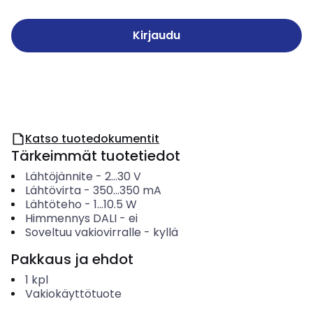
Kirjaudu
Katso tuotedokumentit
Tärkeimmät tuotetiedot
Lähtöjännite
-
2...30
V
Lähtövirta
-
350...350
mA
Lähtöteho
-
1...10.5
W
Himmennys DALI
-
ei
Soveltuu vakiovirralle
-
kyllä
Pakkaus ja ehdot
1
kpl
Vakiokäyttötuote