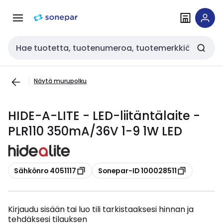
Siirry
Siirry
navigointiin
sisältöön
Haku
Näytä murupolku
HIDE-A-LITE - LED-liitäntälaite -
PLR110 350mA/36V 1-9 1W LED
Kopioi
Kopioi
Sähkönro 4051117
Sonepar-ID 100028511
Kirjaudu sisään tai luo tili tarkistaaksesi hinnan ja
tehdäksesi tilauksen