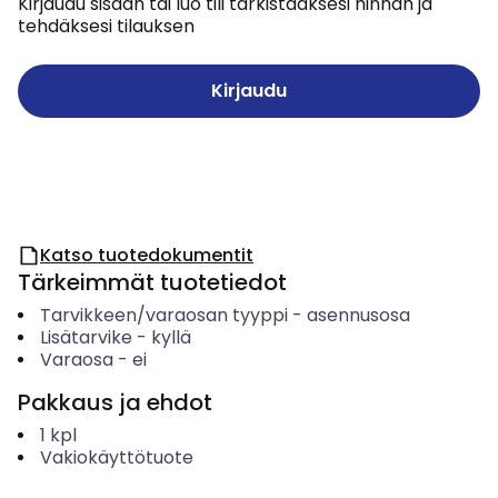
Kirjaudu sisään tai luo tili tarkistaaksesi hinnan ja
tehdäksesi tilauksen
Kirjaudu
Katso tuotedokumentit
Tärkeimmät tuotetiedot
Tarvikkeen/varaosan tyyppi
-
asennusosa
Lisätarvike
-
kyllä
Varaosa
-
ei
Pakkaus ja ehdot
1
kpl
Vakiokäyttötuote