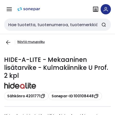
Siirry
Siirry
navigointiin
sisältöön
Haku
Näytä murupolku
HIDE-A-LITE - Mekaaninen
lisätarvike - Kulmakiinnike U Prof.
2 kpl
Kopioi
Kopioi
Sähkönro 4201771
Sonepar-ID 100108448