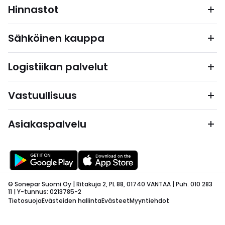
Hinnastot
Sähköinen kauppa
Logistiikan palvelut
Vastuullisuus
Asiakaspalvelu
© Sonepar Suomi Oy | Ritakuja 2, PL 88, 01740 VANTAA | Puh. 010 283
11 | Y-tunnus: 0213785-2
Tietosuoja
Evästeiden hallinta
Evästeet
Myyntiehdot