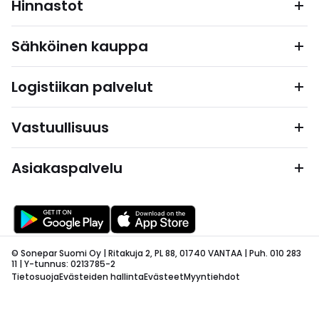
Hinnastot
Sähköinen kauppa
Logistiikan palvelut
Vastuullisuus
Asiakaspalvelu
© Sonepar Suomi Oy | Ritakuja 2, PL 88, 01740 VANTAA | Puh. 010 283
11 | Y-tunnus: 0213785-2
Tietosuoja
Evästeiden hallinta
Evästeet
Myyntiehdot