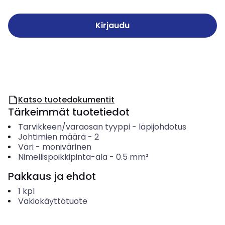
Kirjaudu
Katso tuotedokumentit
Tärkeimmät tuotetiedot
Tarvikkeen/varaosan tyyppi
-
läpijohdotus
Johtimien määrä
-
2
Väri
-
monivärinen
Nimellispoikkipinta-ala
-
0.5
mm²
Pakkaus ja ehdot
1
kpl
Vakiokäyttötuote