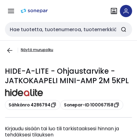
Siirry
Siirry
navigointiin
sisältöön
Haku
Näytä murupolku
HIDE-A-LITE - Ohjaustarvike -
JATKOKAAPELI MINI-AMP 2M 5KPL
Kopioi
Kopioi
Sähkönro 4286794
Sonepar-ID 100067158
Kirjaudu sisään tai luo tili tarkistaaksesi hinnan ja
tehdäksesi tilauksen