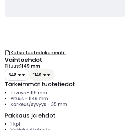
Katso tuotedokumentit
Vaihtoehdot
Pituus
:
1149 mm
548 mm
1149 mm
Tärkeimmät tuotetiedot
Leveys
-
115
mm
Pituus
-
1149
mm
Korkeus/syvyys
-
35
mm
Pakkaus ja ehdot
1
kpl
Vakiokäyttötuote