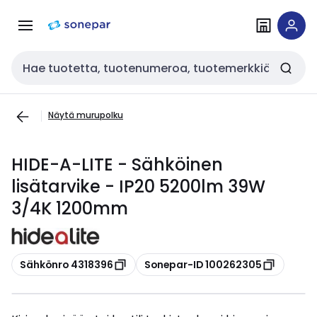
Siirry
Siirry
navigointiin
sisältöön
Haku
Näytä murupolku
HIDE-A-LITE - Sähköinen
lisätarvike - IP20 5200lm 39W
3/4K 1200mm
Kopioi
Kopioi
Sähkönro 4318396
Sonepar-ID 100262305