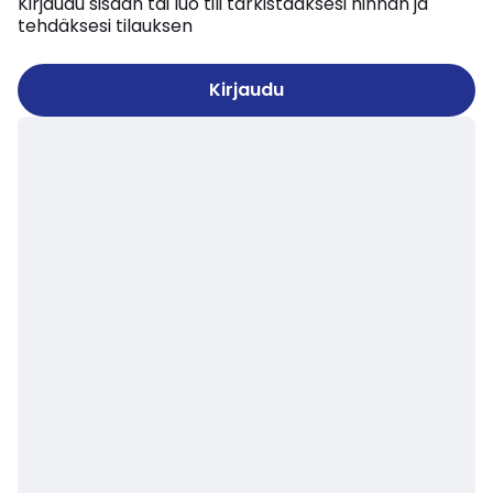
Kirjaudu sisään tai luo tili tarkistaaksesi hinnan ja
tehdäksesi tilauksen
Kirjaudu