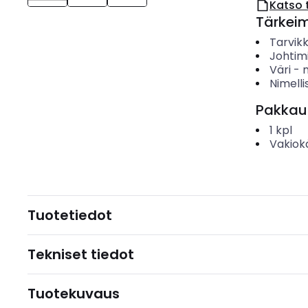
Katso 
Tärkei
Tarvik
Johtim
Väri
-
Nimelli
Pakkau
1
kpl
Vakiok
Tuotetiedot
Tekniset tiedot
Tuotekuvaus