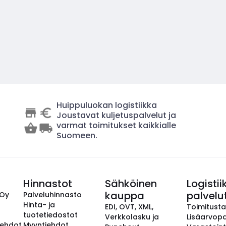
Huippuluokan logistiikka
Joustavat kuljetuspalvelut ja
varmat toimitukset kaikkialle
Suomeen.
Hinnastot
Sähköinen
Logistii
kauppa
palvelu
 Oy
Palveluhinnasto
Hinta- ja
EDI, OVT, XML,
Toimitust
tuotetiedostot
Verkkolasku ja
Lisäarvopa
aehdot
Myyntiehdot