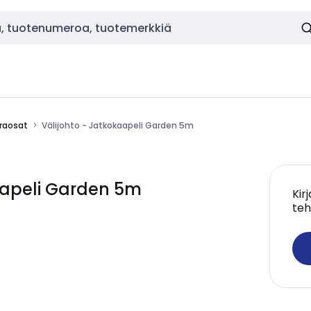
araosat
Välijohto - Jatkokaapeli Garden 5m
aapeli Garden 5m
Kir
teh