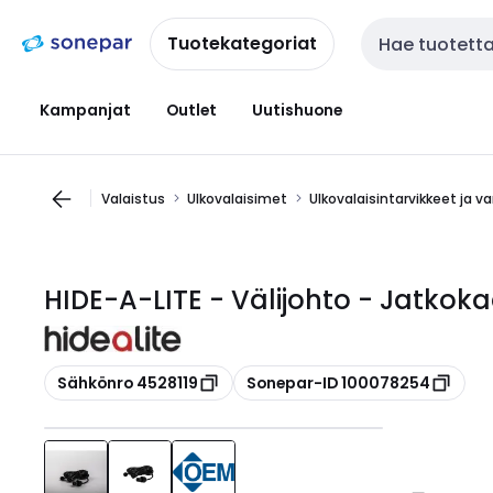
Siirry
Siirry
navigointiin
sisältöön
Tuotekategoriat
Haku
Kampanjat
Outlet
Uutishuone
Valaistus
Ulkovalaisimet
Ulkovalaisintarvikkeet ja v
HIDE-A-LITE - Välijohto - Jatkok
Kopioi
Kopioi
Sähkönro 4528119
Sonepar-ID 100078254