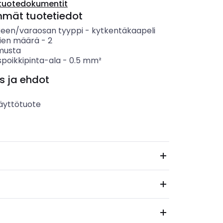
tuotedokumentit
mmät tuotetiedot
keen/varaosan tyyppi
-
kytkentäkaapeli
ien määrä
-
2
musta
spoikkipinta-ala
-
0.5
mm²
s ja ehdot
äyttötuote