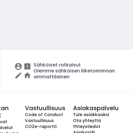
Sähköiset ratkaisut
Olemme sähköisen liiketoiminnan
ammattilainen
kan
Vastuullisuus
Asiakaspalvelu
t
Code of Conduct
Tule asiakkaaksi
Vastuullisuus
Ota yhteyttä
avat
CO2e-raportti
Yhteystiedot
lvelut
Asiakastili