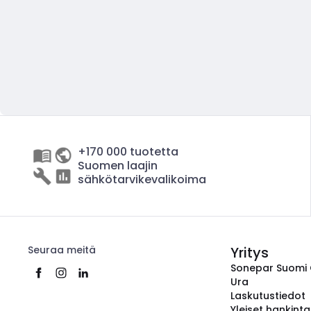
+170 000 tuotetta
Suomen laajin
sähkötarvikevalikoima
Seuraa meitä
Yritys
Sonepar Suomi
Ura
Laskutustiedot
Yleiset hankint