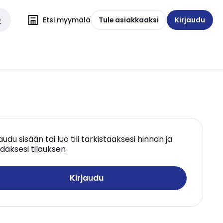
Etsi myymälä
Tule asiakkaaksi
Kirjaudu
jaudu sisään tai luo tili tarkistaaksesi hinnan ja
däksesi tilauksen
Kirjaudu