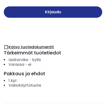
Kirjaudu
Katso tuotedokumentit
Tärkeimmät tuotetiedot
Lisätarvike
-
kyllä
Varaosa
-
ei
Pakkaus ja ehdot
1
kpl
Vakiokäyttötuote