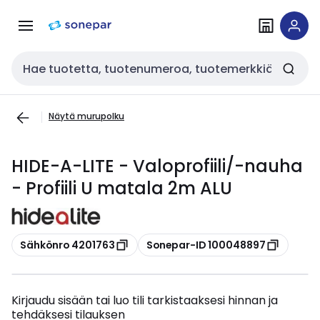
Siirry
Siirry
navigointiin
sisältöön
Haku
Näytä murupolku
HIDE-A-LITE - Valoprofiili/-nauha
- Profiili U matala 2m ALU
Kopioi
Kopioi
Sähkönro 4201763
Sonepar-ID 100048897
Kirjaudu sisään tai luo tili tarkistaaksesi hinnan ja
tehdäksesi tilauksen