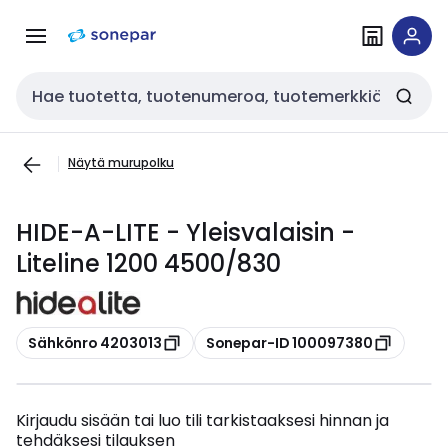
Siirry
Siirry
navigointiin
sisältöön
Haku
Näytä murupolku
HIDE-A-LITE - Yleisvalaisin -
Liteline 1200 4500/830
Kopioi
Kopioi
Sähkönro 4203013
Sonepar-ID 100097380
Kirjaudu sisään tai luo tili tarkistaaksesi hinnan ja
tehdäksesi tilauksen