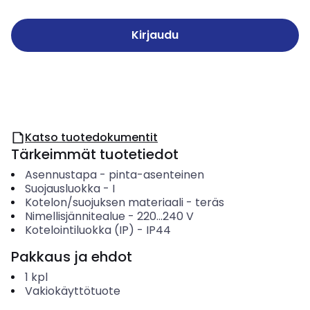
Kirjaudu
Katso tuotedokumentit
Tärkeimmät tuotetiedot
Asennustapa
-
pinta-asenteinen
Suojausluokka
-
I
Kotelon/suojuksen materiaali
-
teräs
Nimellisjännitealue
-
220...240
V
Kotelointiluokka (IP)
-
IP44
Pakkaus ja ehdot
1
kpl
Vakiokäyttötuote