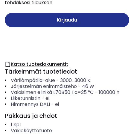
tehdäksesi tilauksen
Kirjaudu
Katso tuotedokumentit
Tärkeimmät tuotetiedot
Värilämpötila-alue
-
3000...3000
K
Järjestelmän enimmäisteho
-
46
W
Valaisimen elinikä L70B50 Ta=25 °C
-
100000
h
Liiketunnistin
-
ei
Himmennys DALI
-
ei
Pakkaus ja ehdot
1
kpl
Vakiokäyttötuote