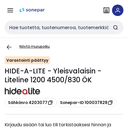
Siirry
Siirry
navigointiin
sisältöön
Haku
Näytä murupolku
Varastointi päättyy
HIDE-A-LITE - Yleisvalaisin -
Liteline 1200 4500/830 ÖK
Kopioi
Kopioi
Sähkönro 4203077
Sonepar-ID 100037828
Kirjaudu sisään tai luo tili tarkistaaksesi hinnan ja